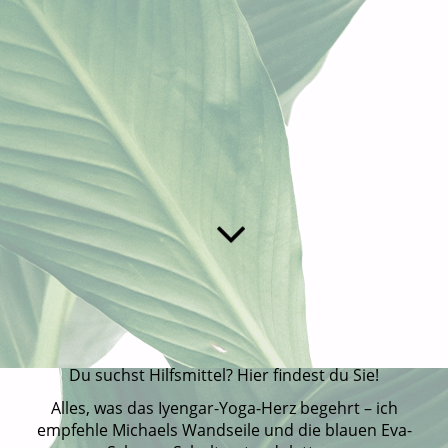
Du suchst Hilfsmittel? Hier findest du Sie!
Alles, was das Iyengar-Yoga-Herz begehrt – ich
empfehle Michaels Wandseile und die blauen Eva-